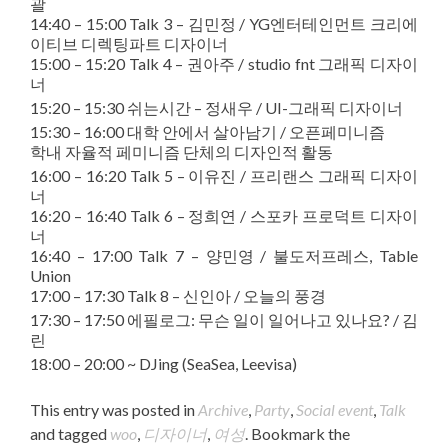
괄
14:40 – 15:00 Talk 3 – 김민정 / YG엔터테인먼트 크리에
이티브 디렉팅파트 디자이너
15:00 – 15:20 Talk 4 – 권아주 / studio fnt 그래픽 디자이
너
15:20 – 15:30 쉬는시간 – 정새우 / UI-그래픽 디자이너
15:30 – 16:00 대학 안에서 살아남기 / 오픈페미니즘
학내 자율적 페미니즘 단체의 디자인적 활동
16:00 – 16:20 Talk 5 – 이유진 / 프리랜스 그래픽 디자이
너
16:20 – 16:40 Talk 6 – 정희연 / 스포카 프로덕트 디자이
너
16:40 – 17:00 Talk 7 – 양민영 / 불도저프레스, Table
Union
17:00 – 17:30 Talk 8 – 신인아 / 오늘의 풍경
17:30 – 17:50 에필로그: 무슨 일이 일어나고 있나요? / 김
린
18:00 – 20:00 ~ DJing (SeaSea, Leevisa)
This entry was posted in
Archive
,
Party
,
Social event
,
Talk
and tagged
woo
,
디자이너
,
여성
. Bookmark the