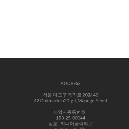
ADDRESS
서울 마포구 독막로 20길 42
42 Dokmackro20-gil, Mapogu, Seoul
사업자등록번호 :
153-25-00044
상호 : 리니어콜렉티브