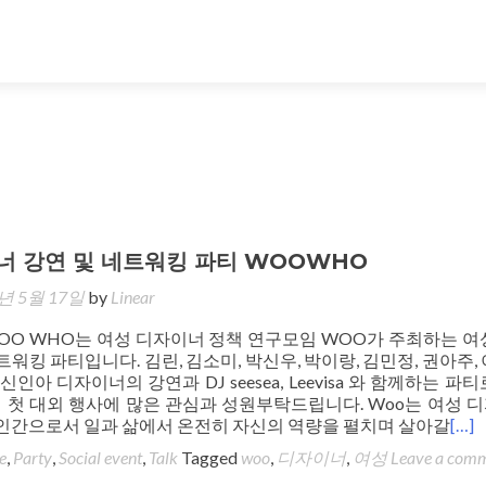
너 강연 및 네트워킹 파티 WOOWHO
년 5월 17일
by
Linear
WOO WHO는 여성 디자이너 정책 연구모임 WOO가 주최하는 여
트워킹 파티입니다. 김린, 김소미, 박신우, 박이랑, 김민정, 권아주,
신인아 디자이너의 강연과 DJ seesea, Leevisa 와 함께하는 파
의 첫 대외 행사에 많은 관심과 성원부탁드립니다. Woo는 여성 
 인간으로서 일과 삶에서 온전히 자신의 역량을 펼치며 살아갈
[…]
e
,
Party
,
Social event
,
Talk
Tagged
woo
,
디자이너
,
여성
Leave a com