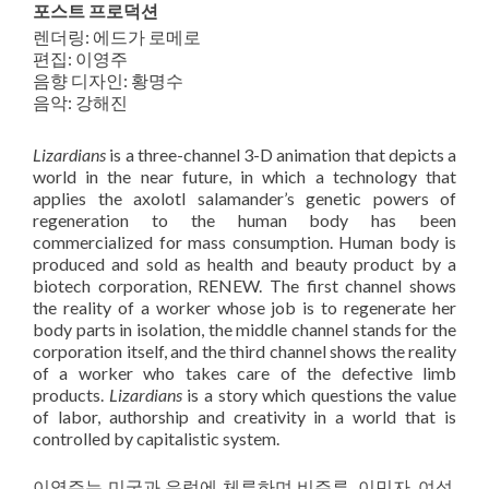
포스트 프로덕션
렌더링: 에드가 로메로
편집: 이영주
음향 디자인: 황명수
음악: 강해진
Lizardians
is a three-channel 3-D animation that depicts a
world in the near future, in which a technology that
applies the axolotl salamander’s genetic powers of
regeneration to the human body has been
commercialized for mass consumption. Human body is
produced and sold as health and beauty product by a
biotech corporation, RENEW. The first channel shows
the reality of a worker whose job is to regenerate her
body parts in isolation, the middle channel stands for the
corporation itself, and the third channel shows the reality
of a worker who takes care of the defective limb
products.
Lizardians
is a story which questions the value
of labor, authorship and creativity in a world that is
controlled by capitalistic system.
이영주는 미국과 유럽에 체류하며 비주류, 이민자, 여성,