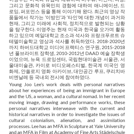
그리고 문화적 유목민의 경험에 대하여 애니메이션, 드
로잉, 퍼포먼스 등을 통해 이야기해 왔다. 최근의 영상 작
품들에서 작가는 ’이방인’과 ‘타인’에 대한 개념이 과거와
현재, 그리고 미래에 사회적, 정치적으로 발현되는 상황
을 탐구한다. 이영주는 현재 미국과 한국을 오가며 활동
하고 있으며 예일대학교 조소과 석사와 프랑크푸르트 슈
테델미술학교 영상과 석사를 취득하였다. 2018-2020년
까지 하버드대학교 미디어 프랙티스 연구원, 2015-2018
년 풀브라이트 장학생, 2010-2012년 DAAD 예술 장학생
이었으며, 뉴욕 드로잉센터, 국립현대미술관 서울관, 서
울대미술관, 카이로 비디오페스티벌, 한국계 미국인 영
화제, 안쏠로지 영화 아카이브, 대안공간 루프, 쿠리치바
비엔날레 등 국내외 전시에 참여하였다.
Young Joo Lee’s work deals with personal narratives
about her experiences of being an immigrant in Europe
and the US, a woman, and a cultural nomad. In her recent
moving image, drawing and performance works, these
personal narratives interweave with the current and
historical narratives in order to investigate the issues of
cultural colonialism, alienation, and assimilation
processes. Lee has an MFA in Sculpture at Yale University
and an MFA in Film at Academy of Fine Arts Städelschule