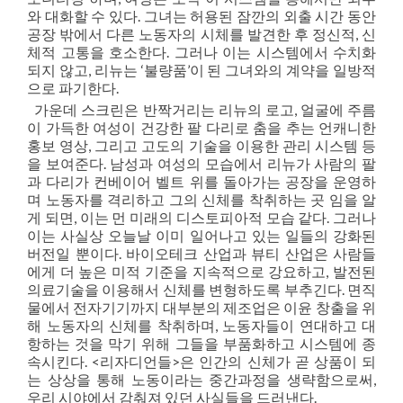
와 대화할 수 있다. 그녀는 허용된 잠깐의 외출 시간 동안
공장 밖에서 다른 노동자의 시체를 발견한 후 정신적, 신
체적 고통을 호소한다. 그러나 이는 시스템에서 수치화
되지 않고, 리뉴는 ‘불량품’이 된 그녀와의 계약을 일방적
으로 파기한다.
가운데 스크린은 반짝거리는 리뉴의 로고, 얼굴에 주름
이 가득한 여성이 건강한 팔 다리로 춤을 추는 언캐니한
홍보 영상, 그리고 고도의 기술을 이용한 관리 시스템 등
을 보여준다. 남성과 여성의 모습에서 리뉴가 사람의 팔
과 다리가 컨베이어 벨트 위를 돌아가는 공장을 운영하
며 노동자를 격리하고 그의 신체를 착취하는 곳 임을 알
게 되면, 이는 먼 미래의 디스토피아적 모습 같다. 그러나
이는 사실상 오늘날 이미 일어나고 있는 일들의 강화된
버전일 뿐이다. 바이오테크 산업과 뷰티 산업은 사람들
에게 더 높은 미적 기준을 지속적으로 강요하고, 발전된
의료기술을 이용해서 신체를 변형하도록 부추긴다. 면직
물에서 전자기기까지 대부분의 제조업은 이윤 창출을 위
해 노동자의 신체를 착취하며, 노동자들이 연대하고 대
항하는 것을 막기 위해 그들을 부품화하고 시스템에 종
속시킨다. <리자디언들>은 인간의 신체가 곧 상품이 되
는 상상을 통해 노동이라는 중간과정을 생략함으로써,
우리 시야에서 감춰져 있던 사실들을 드러낸다.