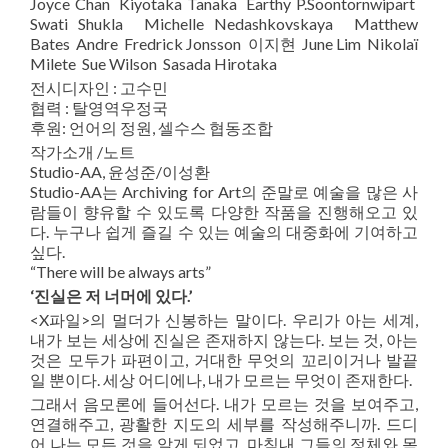
Joyce Chan Kiyotaka Tanaka Earthy P.Soontornwipart
Swati Shukla Michelle Nedashkovskaya Matthew
Bates Andre Fredrick Jonsson 이지현 June Lim Nikolaï
Milete Sue Wilson Sasada Hirotaka
전시디자인 : 고수민
협력 : 탈영역우정국
후원: 언어의 정원, 셀수스 협동조합
작가소개 /노트
Studio-AA, 윤성준/이성환
Studio-AA는 Archiving for Art의 준말로 예술을 많은 사
람들이 향유할 수 있도록 다양한 작품을 진행해오고 있
다. 누구나 쉽게 즐길 수 있는 예술의 대중화에 기여하고
싶다.
“There will be always arts”
‘진실은 저 너머에 있다.’
<X파일>의 멀더가 신봉하는 말이다. 우리가 아는 세계,
내가 보는 세상에 진실은 존재하지 않는다. 보는 것, 아는
것은 모두가 파편이고, 거대한 무엇의 꼬리이거나 발끝
일 뿐이다. 세상 어디에나, 내가 모르는 무엇이 존재한다.
그래서 음모론에 들어선다. 내가 모르는 것을 보여주고,
연결해주고, 광활한 지도의 세부를 작성해주니까. 드디
어 나는 모든 것을 알게 되었고, 마침내 그들의 정체와 목