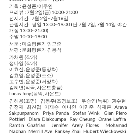
기획 : 윤성준/이주연
프리뷰 : 7월 2일(금) 10:00-21:00
전시기간 : 7월 2일~7월18일
관람시간 평일 13:00~19:00 (단 7월 7일, 7월 14일 야간
개장 13:00~21:00)
주말 10:00~19:00
서문 : 미술평론가 임근준
서평 : 문화평론가 김봉석
가채원 (작가)
정나영 (작가)
이효선, 윤성준(동양화)
김효영, 윤성준(조소)
고수빈, 윤성준(서양화)
김혜연(작곡, 사운드총괄)
Lucas Jung(음악, 사운드)
김해용(조명) 김동주(조명보조) 우승연(녹취) 권수현
김정재 최찬엽 이재승 이나연 이민준 심재훈 Araya
Sakpunpanom Priya Panda Stefan Wink Gian Piero
Pottieri Diara Diakoumpa Ray Cheung Orane Laffra
Ramtin Ghafrian Jennifer Arely Flores Mohamad
Nabhan Merrill Ave Rankey Zhai Hubert Wieckowski