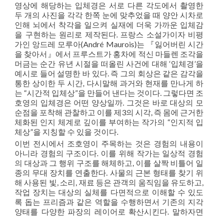
영상에 해당하는 입체경은 서로 다른 각도에서 촬영한
두 개의 사진을 각각 한쪽 눈에 맞추었을 때 양안 시차로
인해 뇌에서 착각을 일으켜 실재에 더욱 가까운 입체감
을 구현하는 원리로 제작된다. 프랑스 소설가이자 비평
가인 앙드레 모루아(André Maurois)는 『잃어버린 시간
을 찾아서』에서 프루스트가 홍차에 적신 마들렌 조각을
머금는 순간 유년 시절을 떠올린 사건에 대해 ‘입체경’을
예시로 들어 설명한 바 있다. 즉 그의 회상은 같은 감각을
통한 상이한 두 시간, 다시말해 과거와 현재를 만나게 하
는 “시간적 입체상”을 만들어 낸다는 것이다. 그렇다면 조
호영의 입체경은 어떤 양상일까. 그것은 바로 대상의 모
순점을 포착해 관찰하고 이를 제3의 시각, 즉 몸에 근거한
체화된 인지 체계로 깊이를 부여하는 작가의 “인지적 입
체상”을 지칭할 수 있을 것이다.
이번 전시에서 조호영이 주목하는 것은 경험의 내용이
아니라 경험의 구조이다. 이를 위해 작가는 일상적 경험
의 대상과 그 행위 구조를 해체하고, 이를 살짝 비틀어 일
종의 무대 장치를 연출한다. 사물의 근본 형태를 찾기 위
해 사용된 빛, 소리, 재료 등은 관객의 움직임을 유도하고,
작업 장치는 대상의 실체를 다면적으로 이해할 수 있도
록 돕는 프리즘과 같은 역할을 수행하면서 기존의 지각
양태를 다양한 파장의 레이어로 확산시킨다. 말하자면