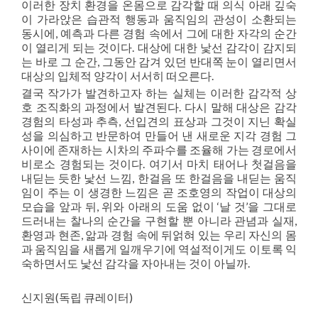
이러한 장치 환경을 온몸으로 감각할 때 의식 아래 깊숙
이 가라앉은 습관적 행동과 움직임의 관성이 소환되는
동시에, 예측과 다른 경험 속에서 그에 대한 자각의 순간
이 열리게 되는 것이다. 대상에 대한 낯선 감각이 감지되
는 바로 그 순간, 그동안 감겨 있던 반대쪽 눈이 열리면서
대상의 입체적 양각이 서서히 떠오른다.
결국 작가가 발견하고자 하는 실체는 이러한 감각적 상
호 조직화의 과정에서 발견된다. 다시 말해 대상은 감각
경험의 타성과 추측, 선입견의 표상과 그것이 지닌 확실
성을 의심하고 반문하여 만들어 낸 새로운 지각 경험 그
사이에 존재하는 시차의 주파수를 조율해 가는 경로에서
비로소 경험되는 것이다. 여기서 마치 태어나 첫걸음을
내딛는 듯한 낯선 느낌, 한걸음 또 한걸음을 내딛는 움직
임이 주는 이 생경한 느낌은 곧 조호영의 작업이 대상의
모습을 앞과 뒤, 위와 아래의 도움 없이 ‘날 것’을 그대로
드러내는 찰나의 순간을 구현할 뿐 아니라 관념과 실재,
환영과 현존, 앎과 경험 속에 뒤얽혀 있는 우리 자신의 몸
과 움직임을 새롭게 일깨우기에 역설적이게도 이토록 익
숙하면서도 낯선 감각을 자아내는 것이 아닐까.
신지원(독립 큐레이터)