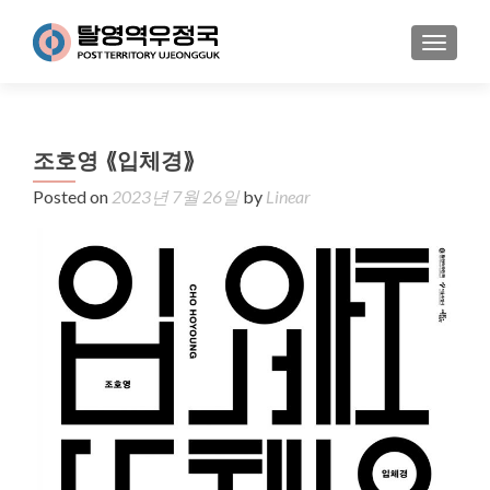
MENU
조호영 ⟪입체경⟫
Posted on
2023년 7월 26일
by
Linear