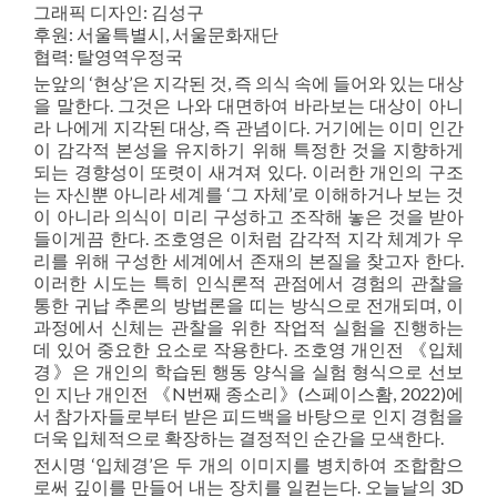
그래픽 디자인: 김성구
후원: 서울특별시, 서울문화재단
협력: 탈영역우정국
눈앞의 ‘현상’은 지각된 것, 즉 의식 속에 들어와 있는 대상
을 말한다. 그것은 나와 대면하여 바라보는 대상이 아니
라 나에게 지각된 대상, 즉 관념이다. 거기에는 이미 인간
이 감각적 본성을 유지하기 위해 특정한 것을 지향하게
되는 경향성이 또렷이 새겨져 있다. 이러한 개인의 구조
는 자신뿐 아니라 세계를 ‘그 자체’로 이해하거나 보는 것
이 아니라 의식이 미리 구성하고 조작해 놓은 것을 받아
들이게끔 한다. 조호영은 이처럼 감각적 지각 체계가 우
리를 위해 구성한 세계에서 존재의 본질을 찾고자 한다.
이러한 시도는 특히 인식론적 관점에서 경험의 관찰을
통한 귀납 추론의 방법론을 띠는 방식으로 전개되며, 이
과정에서 신체는 관찰을 위한 작업적 실험을 진행하는
데 있어 중요한 요소로 작용한다. 조호영 개인전 《입체
경》은 개인의 학습된 행동 양식을 실험 형식으로 선보
인 지난 개인전 《N번째 종소리》(스페이스홤, 2022)에
서 참가자들로부터 받은 피드백을 바탕으로 인지 경험을
더욱 입체적으로 확장하는 결정적인 순간을 모색한다.
전시명 ‘입체경’은 두 개의 이미지를 병치하여 조합함으
로써 깊이를 만들어 내는 장치를 일컫는다. 오늘날의 3D