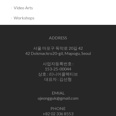
Video Arts
Workshops
ADDRESS
서울 마포구 독막로 20길 42
42 Dokmackro20-gil, Mapogu, Seoul
사업자등록번호 :
153-25-00044
상호 : 리니어콜렉티브
대표자 : 김선형
EMIAL
ujeongguk@gmail.com
PHONE
+82 02 336 8553