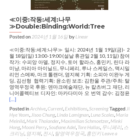
≪이중:작동:세계:나무
≫Double:Binding:World:Tree
Posted on
2024년 1월 16일
by
Linear
≪이중:작동:세계:나무≫ 일시: 2024년 1월 19일(금)- 2
월 18일(일) 13:00-19:00 (설날 휴관일 2월 10, 11일) 참여
작가: 수피앙 아델, 정지수, 토어 할라스, 홍민키, 린다 라
미냥, 마리아 마이닐드, 무니페리, 루나 스케일스, 맥시밀
리언 스메짜, 마크 톨랜더, 염지혜 기획: 소피아 이완누 게
딩, 김선형 협력기획: 윤소린 보조: 김한울 주관/주최: 탈
영역우정국 후원: 덴마크예술재단, 뉴 칼츠버그 재단, 리
니어콜렉티브 디자인: 마카다미아 오 번역 감수: 김정윤
[…]
Posted in
Archive
,
Current
,
Exhibitions
,
Screening
Tagged
Ji
Hye Yeom
,
Jisoo Chung
,
Linda Lamignan
,
Luna Scales
,
Maria
Meinild
,
Mark Tholander
,
Maximilian Schmoetzer
,
Minki
Hong
,
Mooni Perry
,
Soufiane Adel
,
Tore Hallas
,
무니페리
,
스
크리닝
,
염지혜
,
전시
,
탈영역우정국
,
홍민키
Leave a