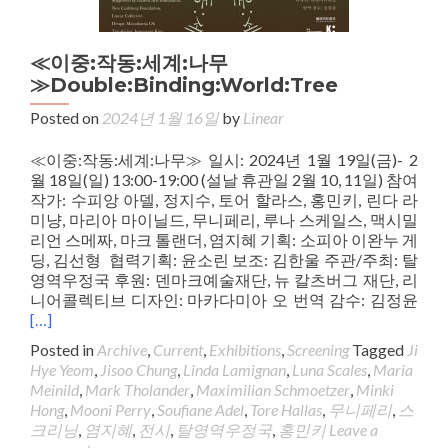
≪이중:작동:세계:나무
≫Double:Binding:World:Tree
Posted on
2024년 1월 16일
by
Linear
≪이중:작동:세계:나무≫ 일시: 2024년 1월 19일(금)- 2
월 18일(일) 13:00-19:00 (설날 휴관일 2월 10, 11일) 참여
작가: 수피앙 아델, 정지수, 토어 할라스, 홍민키, 린다 라
미냥, 마리아 마이닐드, 무니페리, 루나 스케일스, 맥시밀
리언 스메짜, 마크 톨랜더, 염지혜 기획: 소피아 이완누 게
딩, 김선형 협력기획: 윤소린 보조: 김한울 주관/주최: 탈
영역우정국 후원: 덴마크예술재단, 뉴 칼츠버그 재단, 리
니어콜렉티브 디자인: 마카다미아 오 번역 감수: 김정윤
[…]
Posted in
Archive
,
Current
,
Exhibitions
,
Screening
Tagged
Ji
Hye Yeom
,
Jisoo Chung
,
Linda Lamignan
,
Luna Scales
,
Maria
Meinild
,
Mark Tholander
,
Maximilian Schmoetzer
,
Minki
Hong
,
Mooni Perry
,
Soufiane Adel
,
Tore Hallas
,
무니페리
,
스
크리닝
,
염지혜
,
전시
,
탈영역우정국
,
홍민키
Leave a