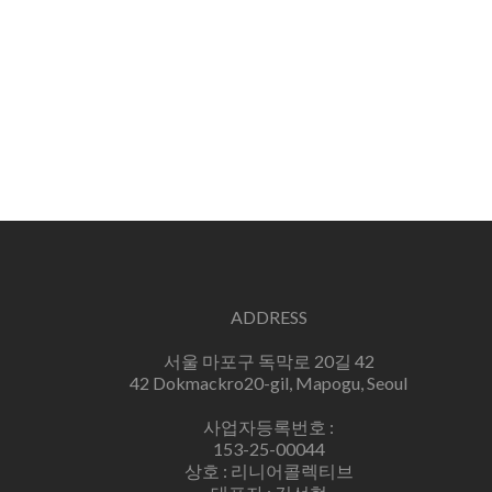
ADDRESS
서울 마포구 독막로 20길 42
42 Dokmackro20-gil, Mapogu, Seoul
사업자등록번호 :
153-25-00044
상호 : 리니어콜렉티브