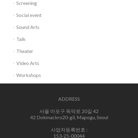
Screening
Social event
Sound Arts
Talk
Theater
Video Arts
Workshops
ADDRESS
서울 마포구 독막로 20길 42
42 Dokmackro20-gil, Mapogu, Seoul
사업자등록번호 :
153-25-00044