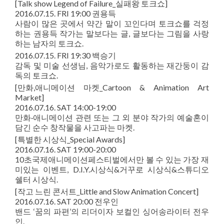
[Talk show Legend of Failure_실패왕 토크쇼]
2016.07.15. FRI 19:00 권용득
사람이 많은 곳에서 약간 말이 꼬인다며 토크쇼를 걱정
하는 권용득 작가는 말보다는 글, 글보다는 그림을 사랑
하는 남자의 토크쇼.
2016.07.15. FRI 19:30 백승기
감독 및 미술 선생님, 음악가로도 활동하는 재간둥이 감
독의 토크쇼.
[만화,애니메이션 마켓_Cartoon & Animation Art
Market]
2016.07.16. SAT 14:00-19:00
만화·애니메이션 관련 또는 그 외 분야 작가의 예술혼이
담긴 순수 창작물을 사고파는 마켓.
[특별한 시상식_Special Awards]
2016.07.16. SAT 19:00-20:00
10초국제애니메이션페스티벌에서만 볼 수 있는 가장 재
미있는 이벤트, D.I.Y.시상식&거꾸로 시상식&스튜디오
쉘터 시상식.
[작고 느린 콘서트_Little and Slow Animation Concert]
2016.07.16. SAT 20:00 전우인
밴드 ‘꿈의 파편’의 리더이자 보컬인 싱어송라이터 전우
인.