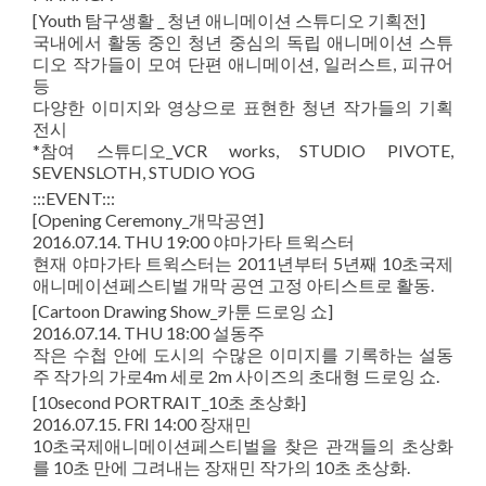
[Youth 탐구생활 _ 청년 애니메이션 스튜디오 기획전]
국내에서 활동 중인 청년 중심의 독립 애니메이션 스튜
디오 작가들이 모여 단편 애니메이션, 일러스트, 피규어
등
다양한 이미지와 영상으로 표현한 청년 작가들의 기획
전시
*참여 스튜디오_VCR works, STUDIO PIVOTE,
SEVENSLOTH, STUDIO YOG
:::EVENT:::
[Opening Ceremony_개막공연]
2016.07.14. THU 19:00 야마가타 트윅스터
현재 야마가타 트윅스터는 2011년부터 5년째 10초국제
애니메이션페스티벌 개막 공연 고정 아티스트로 활동.
[Cartoon Drawing Show_카툰 드로잉 쇼]
2016.07.14. THU 18:00 설동주
작은 수첩 안에 도시의 수많은 이미지를 기록하는 설동
주 작가의 가로4m 세로 2m 사이즈의 초대형 드로잉 쇼.
[10second PORTRAIT_10초 초상화]
2016.07.15. FRI 14:00 장재민
10초국제애니메이션페스티벌을 찾은 관객들의 초상화
를 10초 만에 그려내는 장재민 작가의 10초 초상화.