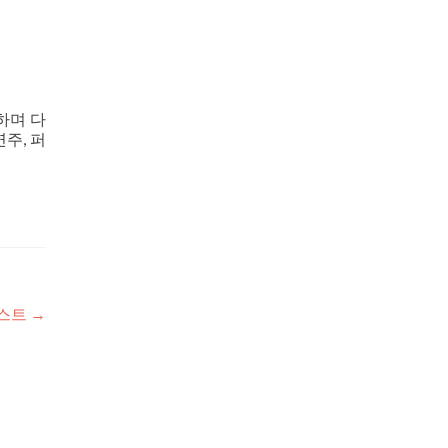
하며 다
주, 퍼
캐스트
→