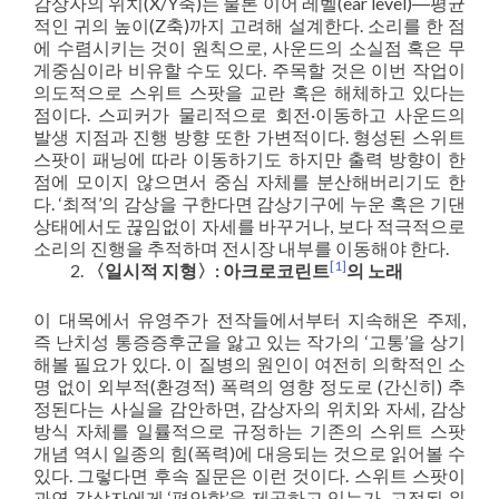
감상자의 위치(X/Y축)는 물론 이어 레벨(ear level)―평균
적인 귀의 높이(Z축)까지 고려해 설계한다. 소리를 한 점
에 수렴시키는 것이 원칙으로, 사운드의 소실점 혹은 무
게중심이라 비유할 수도 있다. 주목할 것은 이번 작업이
의도적으로 스위트 스팟을 교란 혹은 해체하고 있다는
점이다. 스피커가 물리적으로 회전·이동하고 사운드의
발생 지점과 진행 방향 또한 가변적이다. 형성된 스위트
스팟이 패닝에 따라 이동하기도 하지만 출력 방향이 한
점에 모이지 않으면서 중심 자체를 분산해버리기도 한
다. ‘최적’의 감상을 구한다면 감상기구에 누운 혹은 기댄
상태에서도 끊임없이 자세를 바꾸거나, 보다 적극적으로
소리의 진행을 추적하며 전시장 내부를 이동해야 한다.
[1]
〈일시적 지형〉: 아크로코린트
의 노래
이 대목에서 유영주가 전작들에서부터 지속해온 주제,
즉 난치성 통증증후군을 앓고 있는 작가의 ‘고통’을 상기
해볼 필요가 있다. 이 질병의 원인이 여전히 의학적인 소
명 없이 외부적(환경적) 폭력의 영향 정도로 (간신히) 추
정된다는 사실을 감안하면, 감상자의 위치와 자세, 감상
방식 자체를 일률적으로 규정하는 기존의 스위트 스팟
개념 역시 일종의 힘(폭력)에 대응되는 것으로 읽어볼 수
있다. 그렇다면 후속 질문은 이런 것이다. 스위트 스팟이
과연 감상자에게 ‘편안함’을 제공하고 있는가. 고정된 위