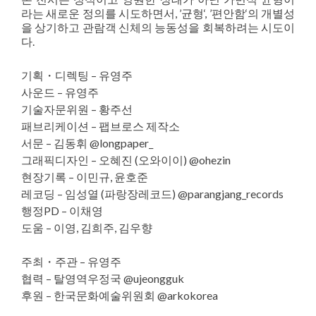
라는 새로운 정의를 시도하면서, ’균형‘, ’편안함‘의 개별성
을 상기하고 관람객 신체의 능동성을 회복하려는 시도이
다.
기획・디렉팅 – 유영주
사운드 – 유영주
기술자문위원 – 황주선
패브리케이션 – 팹브로스 제작소
서문 – 김동휘 @longpaper_
그래픽디자인 – 오혜진 (오와이이) @ohezin
현장기록 – 이민규, 윤호준
레코딩 – 임성열 (파랑장레코드) @parangjang_records
행정PD – 이채영
도움 – 이영, 김희주, 김우향
주최・주관 – 유영주
협력 – 탈영역우정국 @ujeongguk
후원 – 한국문화예술위원회 @arkokorea