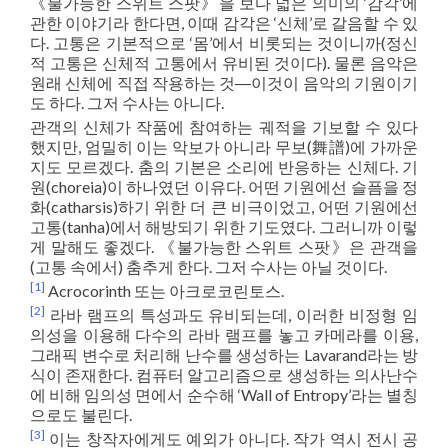
《불가능한 스위트 스팟》을 보다 넓은 의미의 ‘감각’에
관한 이야기라 한다면, 이때 감각은 ‘신체’로 갈음할 수 있
다. 고통은 기본적으로 ‘몸’에서 비롯되는 것이니까(정신
적 고통은 신체적 고통에서 유비된 것이다). 물론 음악은
원래 신체에 직접 작용하는 것―이것이 음악의 기원이기
도 하다. 그저 수사는 아니다.
관객의 신체가 작품에 참여하는 궤적을 기보할 수 있다
했지만, 엄밀히 이는 악보가 아니라 무보(舞譜)에 가까운
지도 모르겠다. 춤의 기본은 소리에 반응하는 신체다. 기
원(choreia)이 하나였던 이유다. 어떤 기원에선 슬픔을 정
화(catharsis)하기 위한 더 큰 비극이었고, 어떤 기원에선
고통(tanha)에서 해방되기 위한 기도였다. 그러니까 이렇
게 말해도 좋겠다. 《불가능한 스위트 스팟》은 관객을
(고통 속에서) 춤추게 한다. 그저 수사는 아닐 것이다.
[1]
Acrocorinth 또는 아크로코린토스.
[2]
라바 램프의 특성과도 유비되는데, 이러한 비정형 임
의성을 이용해 다수의 라바 램프를 놓고 카메라를 이용,
그래픽 변수로 처리해 난수를 생성하는 Lavarand라는 방
식이 존재한다. 컴퓨터 알고리즘으로 생성하는 의사난수
에 비해 임의성 면에서 순수해 ‘Wall of Entropy’라는 별칭
으로도 불린다.
[3]
이는 창작자에게도 예외가 아니다. 작가 역시 전시 공