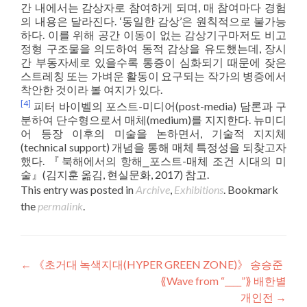
간 내에서는 감상자로 참여하게 되며, 매 참여마다 경험
의 내용은 달라진다. ‘동일한 감상’은 원칙적으로 불가능
하다. 이를 위해 공간 이동이 없는 감상기구마저도 비고
정형 구조물을 의도하여 동적 감상을 유도했는데, 장시
간 부동자세로 있을수록 통증이 심화되기 때문에 잦은
스트레칭 또는 가벼운 활동이 요구되는 작가의 병증에서
착안한 것이라 볼 여지가 있다.
[4]
피터 바이벨의 포스트-미디어(post-media) 담론과 구
분하여 단수형으로서 매체(medium)를 지지한다. 뉴미디
어 등장 이후의 미술을 논하면서, 기술적 지지체
(technical support) 개념을 통해 매체 특정성을 되찾고자
했다. 『북해에서의 항해⎯포스트-매체 조건 시대의 미
술』(김지훈 옮김, 현실문화, 2017) 참고.
This entry was posted in
Archive
,
Exhibitions
. Bookmark
the
permalink
.
Post navigation
←
《초거대 녹색지대(HYPER GREEN ZONE)》 송승준
⟪Wave from “____”⟫ 배한별
개인전
→