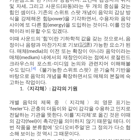
및 자세, 그리고 사운드(파동)라는 두 개의 중심을 갖는
힘인 셈이다. 기존의 스위트 스팟 개념이 음악의 감상 방
식을 강제해온 힘(power)을 기각하면서, 수용자와 음악
사이에 또 다른 힘(energy)을 도입하는 것이다. 이를 인장
력이라 비유할 수도 있겠다.
이때 사운드의 ‘힘’이란 기하학적 값을 갖는 것으로서, 음
정이나 음량과 마찬가지로 기보(記譜) 가능한 요소가 된
다. 매체(media)의 이전 또는 확장이 아니라 음악이라는
매체(medium) 내에서의 재창안이라는 점에서 로절린드
크라우스의 포스트-미디엄 논의와 관련지어 이해해볼
[4]
수도 있다.
《불가능한 스위트 스팟》은 기술적 기반을
바탕으로 음악의 개념을 확장하면서도 매체의 본질에 숙
고하는 작업이다.
〈지각체〉: 감각의 기원
개별 음악의 제목 중 〈지각체〉의 영문 표기는
‘feeler’다. 곤충의 더듬이와 같이 감각을 수용하고 인지로
전달하는 기관을 뜻한다. 이를 ‘지각체’로 옮긴 것은 이때
의 감각(feel)이 촉각만을 의미하지 않기 때문일 테다. 이
번 작품을 분류함에 ‘오디오비주얼’은 그 정의가 다소 협
소해 보이는 것 역시 그 때문이다.