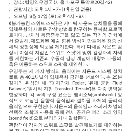
。장소: 탈영역우정국 (서울 마포구 독막로20길 42)
。관람시간: 오후 1시 – 7시 (휴관일 없음)
。오프닝: 8월 17일 (토) 오후 4시 – 8시
⟪불가능한 스위트 스팟⟫은 키네틱 사운드 설치물을 통해
입체음향의 새로운 감상 방법을 탐구하는 융복합 프로젝
트이다. 난치성 통증증후군을 앓고 있는 작가의 경험에
서 출발해, 제도화된 예술 향유 방식이 만들어온 청중 신
체의 정형성에 의문을 제기한다. 특히 다채널 사운드 감
상시 이상적 지점인 ’스위트 스팟‘에 맞춰 감상자의 자세
를 제한하는 기존의 수동적 감상 개념에 대항해 다중의,
혹은 이동하는 스위트 스팟을 제안한다.
유영주는 세 가지 방식의 움직이는 사운드 시스템 설치
물로 총 48.1채널의 입체음향 공간을 선보인다. 총 25분
길이의 뒤섞인 세 곡(‘지각체 Feeler’, ‘유체 균형 Fluid
Balance’, ‘일시적 지형 Transient Terrain’)은 다중 영역을
형성하며, 각 곡의 구성 요소는 앰비소닉(ambisonic) 방
식으로 코딩된 음향적 움직임과 설치물 자체의 물리적
움직임으로 구현된다. 사운드의 움직임과 스피커 채널의
선택적 조합과 사용을 통해 전시 공간은 여러 소리 영역
(sound field)으로 분리되거나 결합된다.
관람객이 각자의 스위트 스팟을 발견해보기를 제안하는
본 전시는 정적이고 영원한 상태가 아닌 가변적 균형이