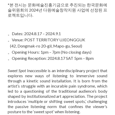
*본 전시는 문화예술진흥기금으로 추진되는 한국문화예
술위원회의 2024년 다원예술창작지원 사업에 선정된 프
로젝트입니다.
⠀
。Dates: 2024.8.17 – 2024.9.1
。Venue: POST TERRITORY UJEONGGUK
(42, Dongmak-ro 20-gil, Mapo-gu, Seoul)
。Opening Hours: 1pm – 7pm (No closing days)
。Opening Reception: 2024.8.17 SAT 5pm – 8pm
Sweet Spot Inaccessible
is an interdisciplinary project that
explores new ways of listening to immersive sound
through a kinetic sound installation. It is born from the
artist’s struggle with an incurable pain syndrome, which
led to a questioning of the traditional audience’s body
shaped by institutionalized art appreciation. The project
introduces ‘multiple or shifting sweet spots,’ challenging
the passive listening norm that confines the viewer’s
posture to the ‘sweet spot’ when listening.