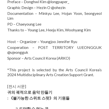
Preface – Donghwi Kim @longpaper_
Graphic Design – Hezin O @ohezin
Documentation – Minkyu Lee, Hojun Yoon, Seongyeol
Lim
PD – Chaeyoung Lee
Thanks to – Young Lee, Heeju Kim, Woohyang Kim
Host・Organizer – Youngjoo Jennifer Ryu
Cooperation – POST TERRITORY UJEONGGUK
@ujeongguk
Sponsor – Arts Council Korea (ARKO)
*This project is selected by the Arts Council Korea’s
2024 Multidisciplinary Arts Creation Support Grant.
[전시 서문]
귀의 궤적으로 음악 만들기
: 《불가능한 스위트 스팟》의 기원들
도달할 수 없는 곳