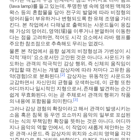
(lava lamp)를 들고 있는데, 투명한 병 속에 염색된 액체와
왁스 등의 혼합물을 담아 전구의 발열에 따라 비정형의
덩어리들이 부유하거나 변형되도록 한 유체 조명을 가리
킨다. 본 작업에서 다채널로 출력되는 사운드들이 응집
해 가상의 덩어리, 영역(場)을 이루거나 분열하며 이동한
다는 점을 고려하면, 적어도 시각 요소에서 라바 램프를
주요한 참조점으로 추측해도 무리는 없겠다.
물론 본 작업에서 음향 설계의 비정형성과 가변성이 시
각적 ‘재미’ 요소로서만 고안된 것은 아니다. 사운드가 유
도하는 관객의 적극적인 감상 행위, 즉 신체의 움직임이
개입할 때 전시는 개별 감상자에 따라 저마다 고유한 음
[2]
악(경험)으로 분화된다.
감상자는 유동적인 사운드와
교감하면서 자신만의 균형을 모색하는데, 이 균형 또한
어디까지나 일시적인 지형으로서, 존재를 발견하는 순간
쉽게 무효화된다. 이는 곧 주체로서 관객의 행위가 작품
[3]
의 내용에 포함됨을 의미한다.
그러나 감상 경험의 확장이라고 해서 관객이 발생시키는
소음 혹은 침묵 등 우연 요소까지 음악의 일부로 포섭된
다는 식의 무책임한 확장을 뜻하는 것은 아니다. 어디까
지나 음악의 역할 안에서, 이 작업이 새롭게 제안하는 것
은 관객-사운드, 즉 감상자의 위치와 소리의 영역을 각각
기준점으로 한 거리와 방향이다. 요컨대 감상자의 위치