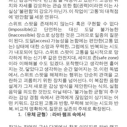
치와 자세를 강요하는 관습 또한 힘(권력)이라면 이는 사
실상 ‘불편함’의 강요가 아닌가. 이 작업이 ‘고통’의 대척점
에 ‘편안함’을 세운 연유다.
스위트 스팟을 존재하지 않는다 혹은 구현할 수 없다
(impossible)고 단언하는 대신 도달 불가능한
(inaccessible) 장소로 상정한 것은 그러므로 일종의 질문
이 된다. 도달(access) 가능성을 논함에는 편안한(고통 없
는) 상태에 대한 소망과 무력한, 그럼에도 반복되는 시도
가 내포되어 있다. 스위트 스팟이 고통을 일시적으로 망
각하게 하는 신기루 같은 안전지대, 세이프 존(safe zone)
이라 이해해볼 수도 있겠다. 포착했다고 생각하면 흩어
지는 것, 닿았다고 생각하는 순간 멀어지는 것. 이런 독법
에서, 스위트 스팟을 해체하는 행위는 단순히 관객을 교
란하고 괴롭히기 위한 장치를 넘어선다. 이 복잡한 음향
설계가 그저 새로운 감상 방식을 제안한다는 식의, 실험
음악을 의도한 것만도 아닐 테다. ‘불가능한 균형’의 추구
라는 감상 경험 속에서 관객에게 끊임없이 상기되는 어
떤 키워드. 강요된 고통과 반항, 무력해 보이는 시도와 반
복. 비교적 명확하게, 질문은 실존의 주제로 확장된다.
〈유체 균형〉: 라바 램프 속에서
작가는 작업의 구상 단계에서 참조 이미지로 라바 램프