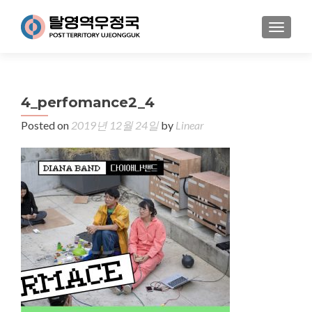
MENU
4_perfomance2_4
Posted on
2019년 12월 24일
by
Linear