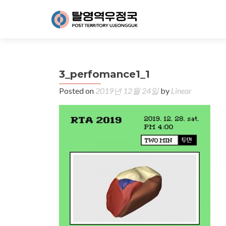
3_perfomance1_1
Posted on
2019년 12월 24일
by
Linear