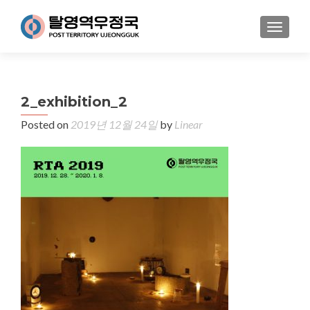
MENU
2_exhibition_2
Posted on
2019년 12월 24일
by
Linear