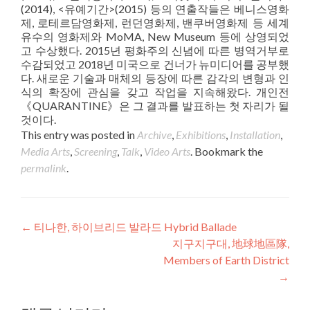
(2014), <유예기간>(2015) 등의 연출작들은 베니스영화
제, 로테르담영화제, 런던영화제, 밴쿠버영화제 등 세계
유수의 영화제와 MoMA, New Museum 등에 상영되었
고 수상했다. 2015년 평화주의 신념에 따른 병역거부로
수감되었고 2018년 미국으로 건너가 뉴미디어를 공부했
다. 새로운 기술과 매체의 등장에 따른 감각의 변형과 인
식의 확장에 관심을 갖고 작업을 지속해왔다. 개인전
《QUARANTINE》은 그 결과를 발표하는 첫 자리가 될
것이다.
This entry was posted in
Archive
,
Exhibitions
,
Installation
,
Media Arts
,
Screening
,
Talk
,
Video Arts
. Bookmark the
permalink
.
Post navigation
←
티나한, 하이브리드 발라드 Hybrid Ballade
지구지구대, 地球地區隊,
Members of Earth District
→