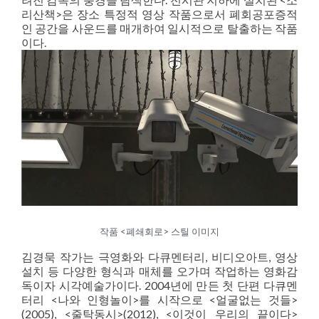
리산책>은 장소 특정적 영상 작품으로서 폐회공포증적
인 공간을 사운드를 매개하여 일시적으로 탈출하는 작품
이다.
작품 <폐쇄회로> 스틸 이미지
김경묵 작가는 극영화와 다큐멘터리, 비디오아트, 영상
설치 등 다양한 형식과 매체를 오가며 작업하는 영화감
독이자 시각예술가이다. 2004년에 만든 첫 단편 다큐멘
터리 <나와 인형놀이>를 시작으로 <얼굴없는 것들>
(2005), <줄탁동시>(2012), <이것이 우리의 끝이다>