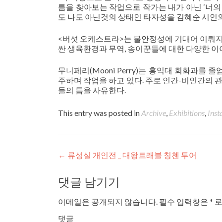
틈을 찾아보는 작업으로 작가는 내가 아닌 ‘너의 
도 나도 아닌것의 상태인 타자성을 김혜순 시인의 
<버섯 오케스트라>는 불안정성에 기대어 이뤄지
싼 생육환경과 무역, 송이꾼들에 대한 다양한 이야
무니페리(Mooni Perry)는 홍익대 회화과
주하며 작업을 하고 있다. 주로 인간-비인간의 
들의 틈을 사유한다.
This entry was posted in
Archive
,
Exhibitions
,
Inst
Post navigation
←
류성실 개인전 _ 대왕트래블 칭쳰 투어
댓글 남기기
이메일은 공개되지 않습니다.
필수 입력창은
*
로
댓글