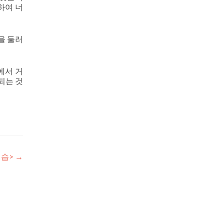
하여 너
을 둘러
에서 거
되는 것
연습>
→