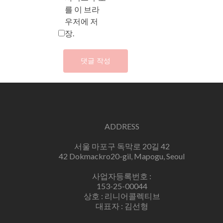
를 이 브라
우저에 저
장.
ADDRESS
서울 마포구 독막로 20길 42
42 Dokmackro20-gil, Mapogu, Seoul
사업자등록번호 :
153-25-00044
상호 : 리니어콜렉티브
대표자 : 김선형