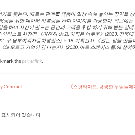
무언가를 좇는다.
때로는 판매될 제품이 일상 속에 놓이는 장면을 
 러닝을 위한 데이터 라벨링을 하며 이미지를
가공한다. 최근에는
일을 하며 자신이 만드는 공간과 고객을 후킹 하기 위해 뱉는 말에
영-아티스트 사진전 《여전히
밝고, 아직은 어두운》(2023, 경북대
22, 구 남부여객자동차영업소), 5·18 기획전시 《없는 일을
만들
전 《왜 모르고
기억이 안 나는지》(2020, 아트 스페이스 풀)에 참여
okmark the
permalink
.
 Contract
《스팟라이트, 평평한 무덤들
 표시되어 있습니다