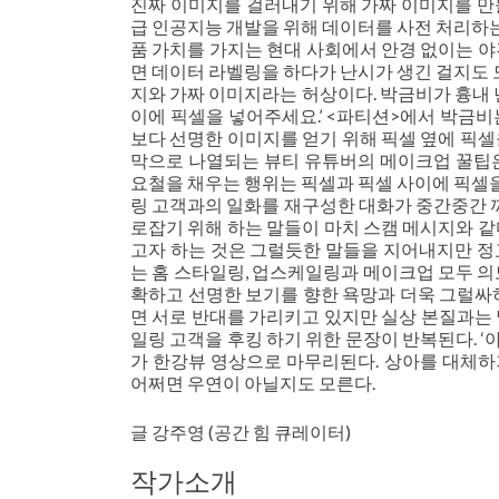
진짜 이미지를 걸러내기 위해 가짜 이미지를 만
급 인공지능 개발을 위해 데이터를 사전 처리하는
품 가치를 가지는 현대 사회에서 안경 없이는 야
면 데이터 라벨링을 하다가 난시가 생긴 걸지도 
지와 가짜 이미지라는 허상이다. 박금비가 흉내 
이에 픽셀을 넣어주세요.’ <파티션>에서 박금
보다 선명한 이미지를 얻기 위해 픽셀 옆에 픽셀
막으로 나열되는 뷰티 유튜버의 메이크업 꿀팁
요철을 채우는 행위는 픽셀과 픽셀 사이에 픽셀을
링 고객과의 일화를 재구성한 대화가 중간중간 끼
로잡기 위해 하는 말들이 마치 스캠 메시지와 같
고자 하는 것은 그럴듯한 말들을 지어내지만 정
는 홈 스타일링, 업스케일링과 메이크업 모두 의
확하고 선명한 보기를 향한 욕망과 더욱 그럴싸
면 서로 반대를 가리키고 있지만 실상 본질과는 
일링 고객을 후킹 하기 위한 문장이 반복된다. 
가 한강뷰 영상으로 마무리된다. 상아를 대체
어쩌면 우연이 아닐지도 모른다.
글 강주영 (공간 힘 큐레이터)
작가소개