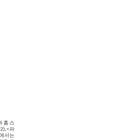
 홈 스
, <파
풀>에서는