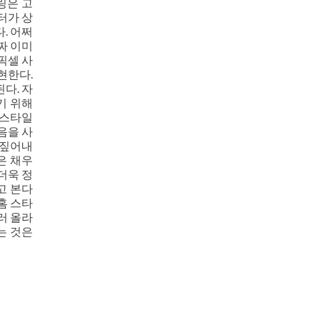
링은 고
터가 상
. 어쩌
짜 이미
픽셀 사
현한다.
다. 자
기 위해
 스타일
음을 사
 짚어내
은 채우
더욱 정
고 본다
홈 스타
러 올라
는 것은