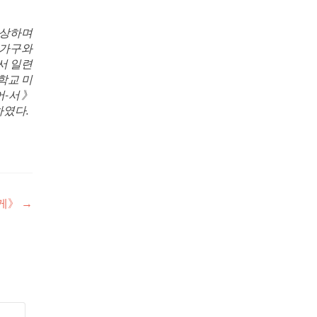
상상하며
 가구와
서 일련
학교 미
어-서》
하였다.
에게》
→