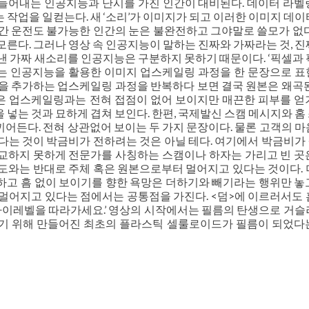
들어내는 인공지능과 난시를 가진 인간이 대비된다. 데이터 라벨
 작업을 일컫는다. 새 ‘소리’가 이미지가 되고 이러한 이미지 데이
간 운전도 불가능한 인간의 눈은 불완전하고 그야말로 쓸모가 없다
모른다. 그러나 영상 속 인공지능이 말하는 진짜와 가짜라는 것, 진
낸 가짜 새소리를 인공지능은 구분하지 못하기 때문이다. ‘픽셀과 
비는 인공지능을 활용한 이미지 업스케일링 과정을 한 문장으로 표
을 추가하는 업스케일링 과정을 반복하다 보면 결국 원본은 왜곡된
은 업스케일링과는 전혀 접점이 없어 보이지만 매끈한 피부를 얻
 넣는 것과 묘하게 겹쳐 보인다. 한편, 국제발신 스캠 메시지와 홈
어든다. 전혀 상관없어 보이는 두 가지 문장이다. 물론 고객의 마
다는 것이 박금비가 전하려는 것은 아닐 테다. 여기에서 박금비가
교하지 못하게 전문가를 사칭하는 스캠이나 하자는 가리고 빈 곳
도와는 반대로 주체 혹은 원본으로부터 멀어지고 있다는 것이다. 
하고 흠 없이 보이기를 향한 욕망은 더하기와 빼기라는 행위만 놓
멀어지고 있다는 점에서는 공통점을 가진다. <덤>에 이르러서도 
‘아이레벨을 따라가세요.’ 영상의 시작에서는 필름의 탄생으로 거슬
하기 위해 만들어진 최초의 플라스틱 셀룰로이드가 필름이 되었다