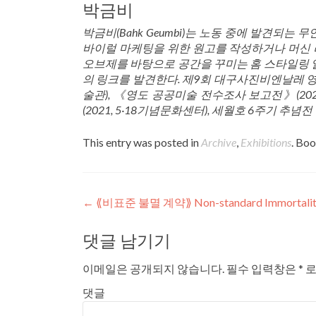
박금비
박금비(Bahk Geumbi)는 노동 중에 발견되는 
바이럴 마케팅을
위한 원고를 작성하거나 머신
오브제를 바탕으로 공간을 꾸미는 홈 스타일링
의
링크를 발견한다. 제9회 대구사진비엔날레 
술관), 《영도 공공미술 전수조사
보고전》(20
(2021, 5·18기념문화센터), 세월호 6주기 추념
This entry was posted in
Archive
,
Exhibitions
. Bo
Post navigation
←
⟪비표준 불멸 계약⟫ Non-standard Immortality
댓글 남기기
이메일은 공개되지 않습니다.
필수 입력창은
*
로
댓글