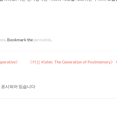
ions
. Bookmark the
permalink
.
erative》
《키신 Kishin: The Generation of Postmemory
 표시되어 있습니다