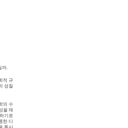
닐까.
회적 규
의 성질
학의 수
성을 재
의하기로
콤한 디
을 투사