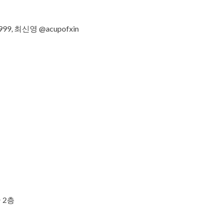
999, 최신영 @acupofxin
 2층