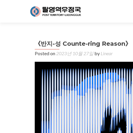
《반지-성 Counte-ring Reason》
Posted on
2023년 10월 27일
by
Linear