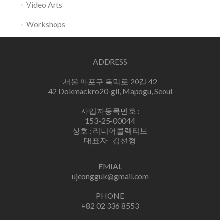
Video Arts
Workshops
ADDRESS
서울 마포구 독막로 20길 42
42 Dokmackro20-gil, Mapogu, Seoul
사업자등록번호 :
153-25-00044
상호 : 리니어콜렉티브
대표자 : 김선형
EMIAL
ujeongguk@gmail.com
PHONE
+82 02 336 8553