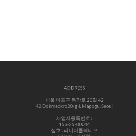
ADDRESS
서울 마포구 독막로 20길 42
42 Dokmackro20-gil, Mapogu, Seoul
사업자등록번호 :
153-25-00044
상호 : 리니어콜렉티브