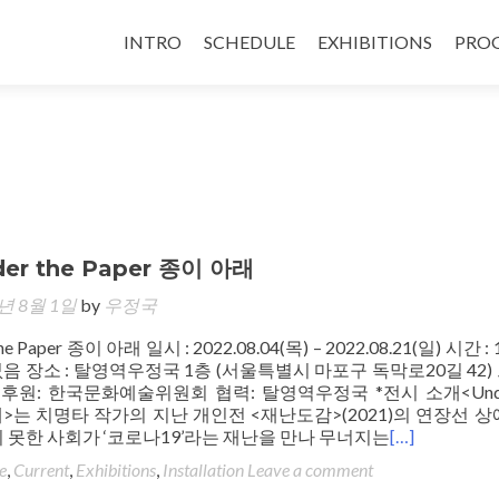
INTRO
SCHEDULE
EXHIBITIONS
PRO
er the Paper 종이 아래
2년 8월 1일
by
우정국
e Paper 종이 아래 일시 : 2022.08.04(목) – 2022.08.21(일) 시간 : 1
일 없음 장소 : 탈영역우정국 1층 (서울특별시 마포구 독막로20길 42
후원: 한국문화예술위원회 협력: 탈영역우정국 *전시 소개<Under
아래>는 치명타 작가의 지난 개인전 <재난도감>(2021)의 연장선 상
 못한 사회가 ‘코로나19’라는 재난을 만나 무너지는
[…]
e
,
Current
,
Exhibitions
,
Installation
Leave a comment