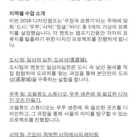
지역별 수업 소개
이번 2018 디자인캠프는 ‘우정국 표류기’라는 주제에 맞
춰 ‘도시’, ‘우주’, ‘사막’, ‘정글’, ‘바다’, 총 5개의 가상의 표류
지를 설정했습니다. 각 멘토는 캠프기간동안 각자의 표
류지를 탈출하기 위한 디자인 프로젝트를 진행하게 됩니
다.
도시 팀, 일상의 실천,
도피성(逃避城).
도시팀의 멘토인 일상의실천은 도시 속 낯선 동네를 직
접 탐험하며 도피처를 찾는 과정을 통해 본인만의 도피
성(逃避城)을 구축하는 실험을 합니다.
우주 팀, 프렐류드 스튜디오, 우주 생존에 꼭 필요한 디자
인 굿즈 만들기.
프렐류드 스튜디오는 우주 생존에 꼭 필요한 굿즈를 디
자인하고, 그 과정을 통해 사물의 의미를 탐구할 수 있는
프로젝트를 진행합니다.
사막 팀, 구모아, 척박한 사막에서의 레터링