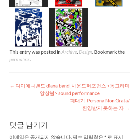
This entry was posted in
Archive
,
Design
. Bookmark the
permalink
.
Post navigation
←
다이애나밴드 diana band_사운드퍼포먼스 <동그라미
앙상블> sound performance
페대기_Persona Non Grata/
환영받지 못하는 자
→
댓글 남기기
이메일은 공개되지 않습니다.
필수 입력창은
*
로 표시