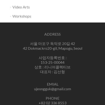
Video Arts
Workshops
ADDRESS
서울 마포구 독막로 20길 42
42 Dokmackro20-gil, Mapogu, Seoul
사업자등록번호 :
153-25-00044
상호 : 리니어콜렉티브
대표자 : 김선형
EMIAL
ujeongguk@gmail.com
PHONE
+82 02 336 8553