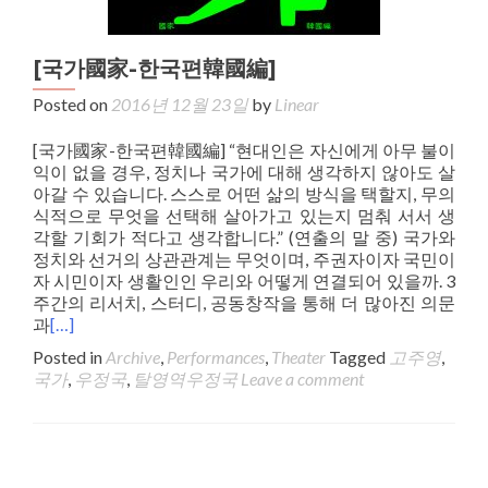
[국가國家-한국편韓國編]
Posted on
2016년 12월 23일
by
Linear
[국가國家-한국편韓國編] “현대인은 자신에게 아무 불이
익이 없을 경우, 정치나 국가에 대해 생각하지 않아도 살
아갈 수 있습니다. 스스로 어떤 삶의 방식을 택할지, 무의
식적으로 무엇을 선택해 살아가고 있는지 멈춰 서서 생
각할 기회가 적다고 생각합니다.” (연출의 말 중) 국가와
정치와 선거의 상관관계는 무엇이며, 주권자이자 국민이
자 시민이자 생활인인 우리와 어떻게 연결되어 있을까. 3
주간의 리서치, 스터디, 공동창작을 통해 더 많아진 의문
과
[…]
Posted in
Archive
,
Performances
,
Theater
Tagged
고주영
,
국가
,
우정국
,
탈영역우정국
Leave a comment
Posts navigation