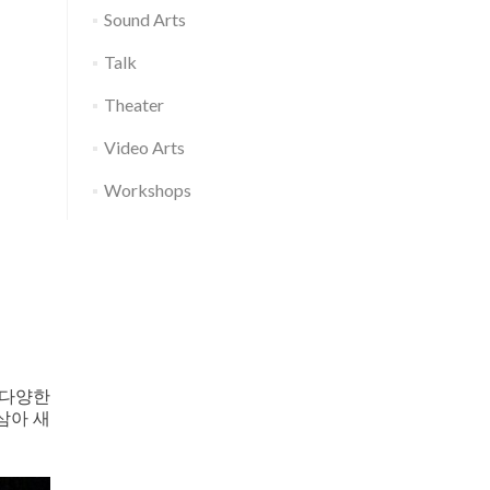
Sound Arts
Talk
Theater
Video Arts
Workshops
 다양한
삼아 새