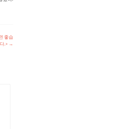
면 좋습
다.>
→