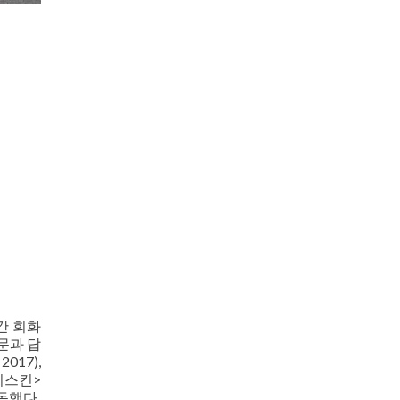
간 회화
문과 답
017),
이스킨>
동했다.