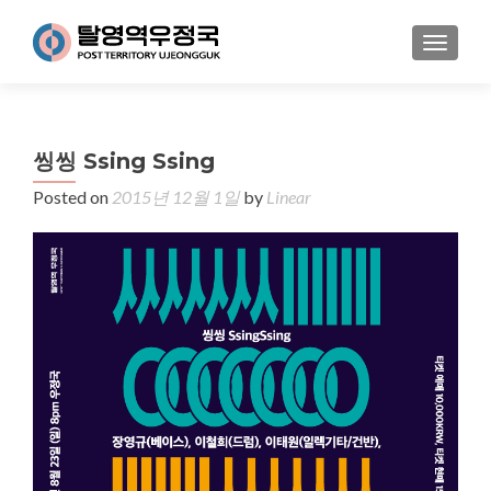
MENU
씽씽 Ssing Ssing
Posted on
2015년 12월 1일
by
Linear