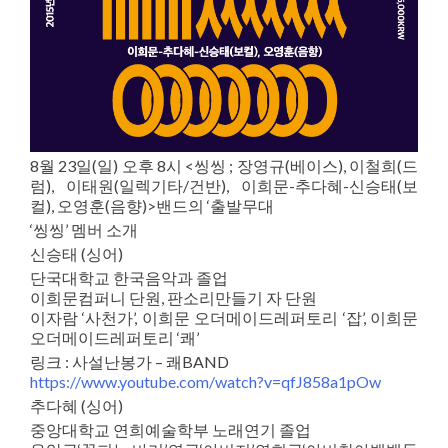
8월 23일(일) 오후 8시 <씽씽 ; 장영규(베이스), 이철희(드
럼), 이태원(일렉기타/건반), 이희문-추다혜-신승태(보
컬), 오영훈(음향)>밴드의 ‘출발무대
‘씽씽’ 멤버 소개
신승태 (싱어)
단국대학교 한국음악과 졸업
이희문컴퍼니 단원, 판소리만들기 자 단원
이자람 ‘사천가’, 이희문 오더메이드레퍼토리 ‘잡’, 이희문
오더메이드레퍼토리 ‘쾌’
링크 : 사설난봉가 – 쾌BAND
https://www.youtube.com/watch?v=qfJ858a1pOw
추다혜 (싱어)
중앙대학교 연희예술학부 노래연기 졸업