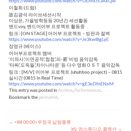
https://www.youtube.com/watch?v=UEMxJS3AkQw
이철희 (드럼)
故김광석 라이브세션시작
이상은, 가을방학등등 20년간 세션활동
밴드voy, 밴드어어부 프로젝트 활동중
링크 : [ON STAGE] 어어부 프로젝트 – 빙판과 절벽
https://www.youtube.com/watch?v=Je3kwl8gLyE
장영규 (베이스)
어어부프로젝트 멤버
‘이와사’,‘이면공작’,‘첩첩’,‘피-避’ 비빙 음악감독
‘타짜’,‘도둑들’,‘차이나타운’ 등 다수 영화ＯＳＴ 음악감독
링크 : [M/V] 어어부 프로젝트 (uhuhboo project) – 0815
실시간 (0815 In Real Time)
https://www.youtube.com/watch?v=gE3oDfnENxM
This entry was posted in
Archive
,
Performances
.
Bookmark the
permalink
.
Post navigation
←
<88 00:00>우정국 납량풍류
XS: 영스튜디오 콜렉션
→