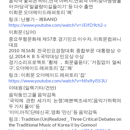
음악극‘꽃피는 바리’,연극‘아버지’,연희극‘아비찾아뱅뱅돌
아’,마당극‘말괄량이길들이기’ 등 다수 출연
이희문 오더메이드레퍼토리 ‘쾌’
링크 : 난봉가 – 쾌BAND
https://www.youtube.com/watch?v=JEIfD9ch2-c
이희문 (싱어)
중요무형문화재 제57호 경기민요 이수자, 이희문컴퍼니
대표
2010 제16회 전국민요경창대회 종합부문 대통령상 수
상, 2014 ＫＢＳ국악대상 민요상 수상
경기소리프로젝트 ‘황제，희문을듣다’, ‘거침없이 얼씨
구’, 오더메이드 레퍼토리 ‘잡’, ‘쾌’
링크 : 이희문 오더메이드 레퍼토리 ‘잡’
https://www.youtube.com/watch?v=Nfxlfyl5S3U
이태원 (일렉기타/건반)
음악동인고물 음악감독
‘국악에 관한 세가지 논쟁’,‘예쁜백조새끼’,‘음악기하학의
두 가지 풀이’ 등
‘이미,아직’,‘단테신곡’, 영화 ‘만신’ 등 음악감독
링크 : Tradition (Un)Realized _ Three Critical Debates on
the Traditional Music of Korea II by Gomool