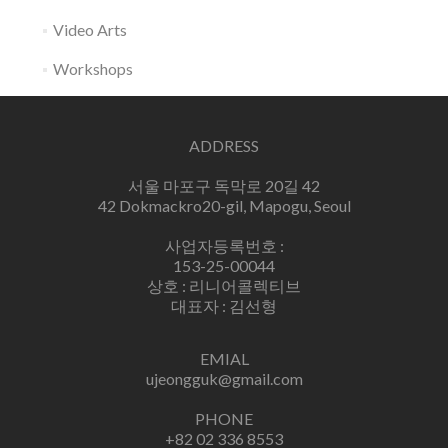
Video Arts
Workshops
ADDRESS
서울 마포구 독막로 20길 42
42 Dokmackro20-gil, Mapogu, Seoul
사업자등록번호 :
153-25-00044
상호 : 리니어콜렉티브
대표자 : 김선형
EMIAL
ujeongguk@gmail.com
PHONE
+82 02 336 8553