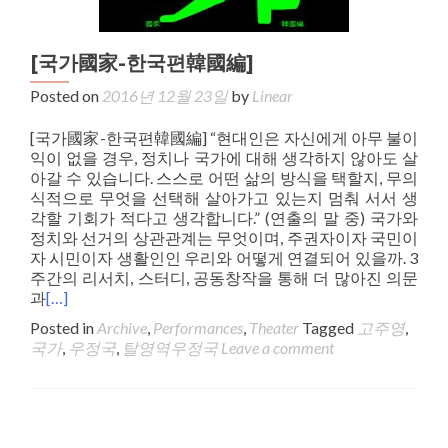
[국가國家-한국편韓國編]
Posted on
2016년 12월 23일
by
Linear
[국가國家-한국편韓國編] “현대인은 자신에게 아무 불이
익이 없을 경우, 정치나 국가에 대해 생각하지 않아도 살
아갈 수 있습니다. 스스로 어떤 삶의 방식을 택할지, 무의
식적으로 무엇을 선택해 살아가고 있는지 멈춰 서서 생
각할 기회가 적다고 생각합니다.” (연출의 말 중) 국가와
정치와 선거의 상관관계는 무엇이며, 주권자이자 국민이
자 시민이자 생활인인 우리와 어떻게 연결되어 있을까. 3
주간의 리서치, 스터디, 공동창작을 통해 더 많아진 의문
과
[…]
Posted in
Archive
,
Performances
,
Theater
Tagged
고주영
,
국가
,
우정국
,
탈영역우정국
Leave a comment
Posts navigation