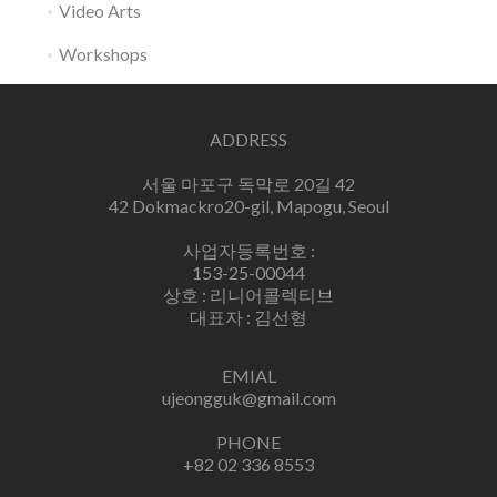
Video Arts
Workshops
ADDRESS
서울 마포구 독막로 20길 42
42 Dokmackro20-gil, Mapogu, Seoul
사업자등록번호 :
153-25-00044
상호 : 리니어콜렉티브
대표자 : 김선형
EMIAL
ujeongguk@gmail.com
PHONE
+82 02 336 8553