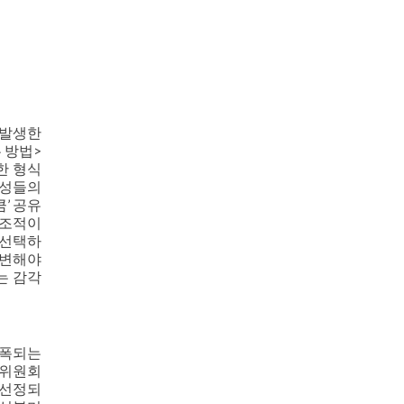
 발생한
 방법>
한 형식
여성들의
’ 공유
구조적이
 선택하
 변해야
는 감각
증폭되는
술위원회
가로 선정되