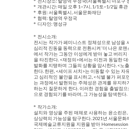
° 전시장소: 탈영역 우정국(서울특별시 마포구 창전
° 개관시간: 매일 오후 1~7시, 1/1토~1/2일 휴관
° 후원: 서울특별시, 서울문화재단
° 협력: 탈영역 우정국
° 디자인: 맹성규
° 전시소개:
전시는 작가가 페미니스트 정체성으로 남성을 사
심리적 진동을 동력으로 전환시켜 ‘더 나은 로맨
에서 작가는 그동안 이성에게 받아 놓고 버리지
을 타진한다. <재정의>에서는 이전과 동일한 
발화를 지탱하며 그들의 상황을 암시한다. <노출
한다. 한편, <세이프 서치>는 이동할 수 있는
고 심리적인 불안을 표시하고, <식별 불가 퍼포
는 과정에서 발현되는 주체성은 관계를 유지하기
하는지 질문하게 한다. 이러한 경험을 출발점으
으로 경험되기를 바라며, 그 가능성을 탐색한다.
° 작가소개:
설치와 영상을 주된 매체로 사용하는 윤소린은,
상상력의 가능성을 탐구한다. 2021년 서울문
국제예술교류지원을 지원을 받아 Homesession Artspac